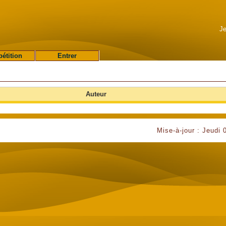
Je
étition
Entrer
Auteur
Mise-à-jour : Jeudi